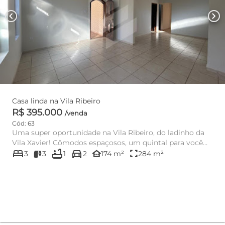
chevron_left
chevron_right
Casa linda na Vila Ribeiro
R$ 395.000
/venda
Cód: 63
Uma super oportunidade na Vila Ribeiro, do ladinho da
Vila Xavier! Cômodos espaçosos, um quintal para você
bed
bathtub
directions_car
usar a imagin...
other_houses
fullscreen
3
3
1
2
174 m²
284 m²