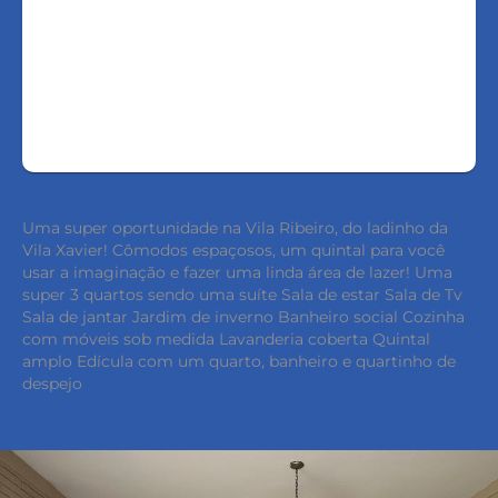
FALE COM O CORRETOR
AGENDAR UMA VISITA
Uma super oportunidade na Vila Ribeiro, do ladinho da
Vila Xavier! Cômodos espaçosos, um quintal para você
usar a imaginação e fazer uma linda área de lazer! Uma
super 3 quartos sendo uma suíte Sala de estar Sala de Tv
Sala de jantar Jardim de inverno Banheiro social Cozinha
com móveis sob medida Lavanderia coberta Quintal
amplo Edícula com um quarto, banheiro e quartinho de
despejo