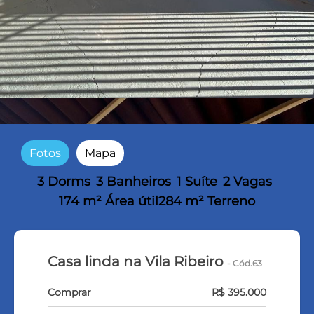
Fotos
Mapa
3 Dorms
3 Banheiros
1 Suíte
2 Vagas
174 m² Área útil
284 m² Terreno
Casa linda na Vila Ribeiro
- Cód.63
Comprar
R$ 395.000